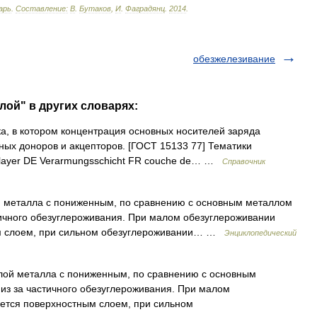
арь
.
Составление:
В
.
Бутаков
,
И
.
Фаградянц
.
2014
.
обезжелезивание
лой" в других словарях:
, в котором концентрация основных носителей заряда
ых доноров и акцепторов. [ГОСТ 15133 77] Тематики
 layer DE Verarmungsschicht FR couche de… …
Справочник
 металла с пониженным, по сравнению с основным металлом
тичного обезуглероживания. При малом обезуглероживании
ым слоем, при сильном обезуглероживании… …
Энциклопедический
ой металла с пониженным, по сравнению с основным
из за частичного обезуглероживания. При малом
ется поверхностным слоем, при сильном