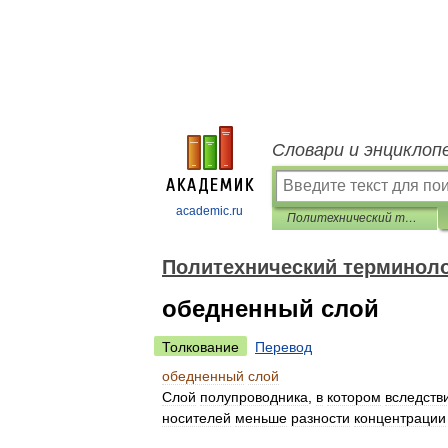
Словари и энциклоп
academic.ru
Политехнический терминологический толковый словарь
Политехнический терминоло
обедненный слой
Толкование
Перевод
обедненный
слой
Слой
полупроводника
,
в
котором
вследств
носителей
меньше
разности
концентрации