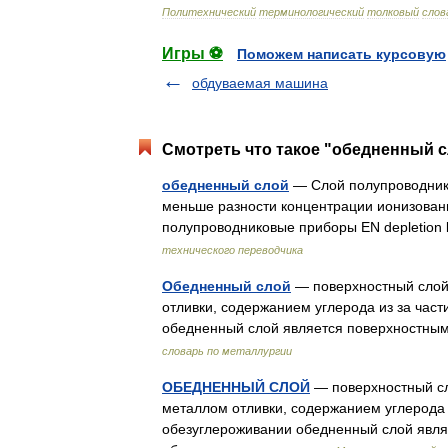
Политехнический
терминологический
толковый
слов
Игры ⚽
Поможем написать курсовую
обдуваемая машина
Смотреть что такое "обедненный с
обедненный слой
— Слой полупроводника
меньше разности концентрации ионизованн
полупроводниковые приборы EN depletion
технического переводчика
Обедненный слой
— поверхностный слой
отливки, содержанием углерода из за час
обедненный слой является поверхностн
словарь по металлургии
ОБЕДНЕННЫЙ СЛОЙ
— поверхностный сл
металлом отливки, содержанием углерода 
обезуглероживании обедненный слой явля