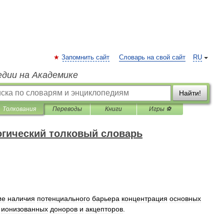
Запомнить сайт
Словарь на свой сайт
RU
едии на Академике
Найти!
Толкования
Переводы
Книги
Игры ⚽
гический толковый словарь
ие
наличия
потенциального
барьера
концентрация
основных
ионизованных
доноров
и
акцепторов
.