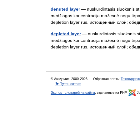
denuted layer
— nuskurdintasis sluoksnis sta
medžiagos koncentracija mažesnė negu tirpalo 
depletion layer rus. истощенный слой; о
depleted layer
— nuskurdintasis sluoksnis sta
medžiagos koncentracija mažesnė negu tirpalo 
depletion layer rus. истощенный слой; о
© Академик, 2000-2026
Обратная связь:
Техподдерж
👣 Путешествия
Экспорт словарей на сайты
, сделанные на PHP,
Jo