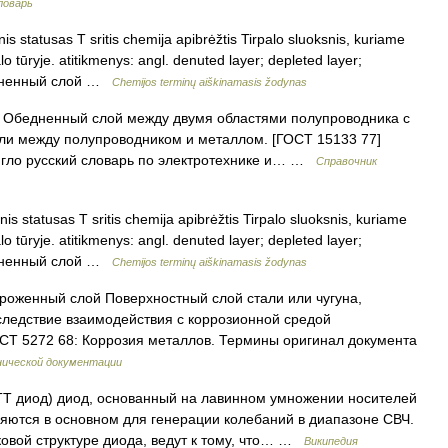
ловарь
s statusas T sritis chemija apibrėžtis Tirpalo sluoksnis, kuriame
tūryje. atitikmenys: angl. denuted layer; depleted layer;
бедненный слой …
Chemijos terminų aiškinamasis žodynas
 Обедненный слой между двумя областями полупроводника с
ли между полупроводником и металлом. [ГОСТ 15133 77]
Англо русский словарь по электротехнике и… …
Справочник
s statusas T sritis chemija apibrėžtis Tirpalo sluoksnis, kuriame
tūryje. atitikmenys: angl. denuted layer; depleted layer;
бедненный слой …
Chemijos terminų aiškinamasis žodynas
роженный слой Поверхностный слой стали или чугуна,
вследствие взаимодействия с коррозионной средой
СТ 5272 68: Коррозия металлов. Термины оригинал документа
нической документации
T диод) диод, основанный на лавинном умножении носителей
яются в основном для генерации колебаний в диапазоне СВЧ.
овой структуре диода, ведут к тому, что… …
Википедия