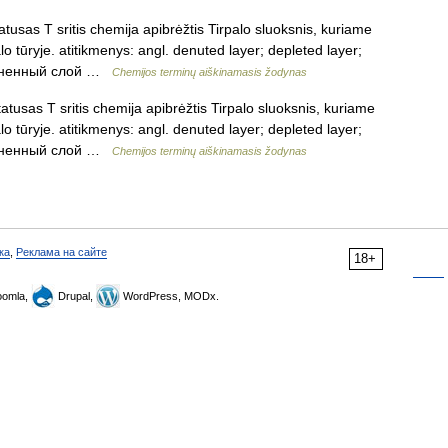
tusas T sritis chemija apibrėžtis Tirpalo sluoksnis, kuriame
tūryje. atitikmenys: angl. denuted layer; depleted layer;
бедненный слой …
Chemijos terminų aiškinamasis žodynas
tusas T sritis chemija apibrėžtis Tirpalo sluoksnis, kuriame
tūryje. atitikmenys: angl. denuted layer; depleted layer;
бедненный слой …
Chemijos terminų aiškinamasis žodynas
ка
,
Реклама на сайте
18+
omla,
Drupal,
WordPress, MODx.