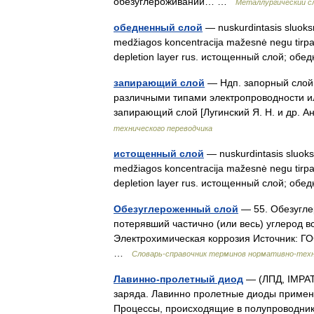
обезуглероживании… …
Металлургический с
обедненный слой
— nuskurdintasis sluoksni
medžiagos koncentracija mažesnė negu tirpalo 
depletion layer rus. истощенный слой; о
запирающий слой
— Ндп. запорный слой
различными типами электропроводности и
запирающий слой [Лугинский Я. Н. и др. 
технического переводчика
истощенный слой
— nuskurdintasis sluoksni
medžiagos koncentracija mažesnė negu tirpalo 
depletion layer rus. истощенный слой; о
Обезуглероженный слой
— 55. Обезугле
потерявший частично (или весь) углерод 
Электрохимическая коррозия Источник: ГО
…
Словарь-справочник терминов нормативно-тех
Лавинно-пролетный диод
— (ЛПД, IMPAT
заряда. Лавинно пролетные диоды примен
Процессы, происходящие в полупроводник